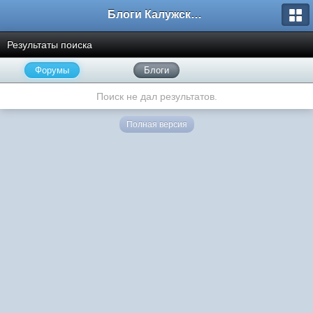
Блоги Калужского перекрестка
Результаты поиска
Форумы
Блоги
Поиск не дал результатов.
Полная версия