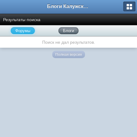
Блоги Калужского перекрестка
Результаты поиска
Форумы
Блоги
Поиск не дал результатов.
Полная версия