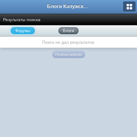
Блоги Калужского перекрестка
Результаты поиска
Форумы
Блоги
Поиск не дал результатов.
Полная версия