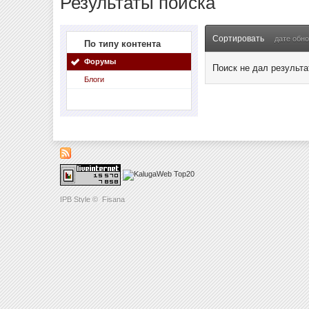
Результаты поиска
Сортировать
дате обн
По типу контента
Форумы
Поиск не дал результа
Блоги
IPB Style
©
Fisana