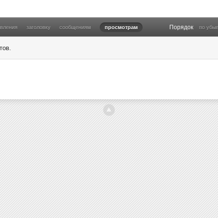
Порядок
овления
заголовку
сообщениям
просмотрам
по убы
тов.