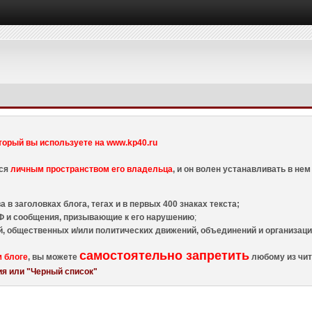
торый вы используете на www.kp40.ru
тся
личным пространством его владельца
, и он волен устанавливать в н
 в заголовках блога, тегах и в первых 400 знаках текста;
 и сообщения, призывающие к его нарушению
;
й, общественных и/или политических движений, объединений и организа
самостоятельно запретить
м блоге
, вы можете
любому из чит
я или "Черный список"