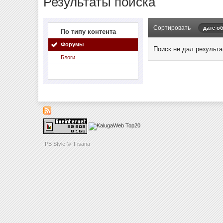
Результаты поиска
Сортировать
дате о
По типу контента
Форумы
Поиск не дал результа
Блоги
IPB Style
©
Fisana