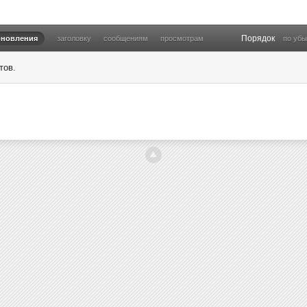
Порядок
бновления
заголовку
сообщениям
просмотрам
по уб
тов.