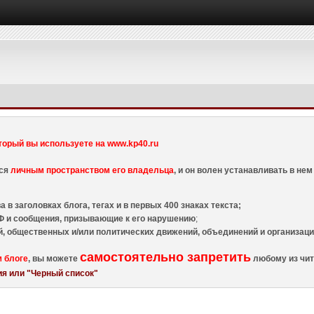
торый вы используете на www.kp40.ru
тся
личным пространством его владельца
, и он волен устанавливать в н
 в заголовках блога, тегах и в первых 400 знаках текста;
 и сообщения, призывающие к его нарушению
;
й, общественных и/или политических движений, объединений и организа
самостоятельно запретить
м блоге
, вы можете
любому из чит
я или "Черный список"