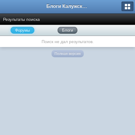
Блоги Калужского перекрестка
Результаты поиска
Форумы
Блоги
Поиск не дал результатов.
Полная версия