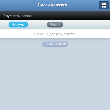
Блоги Калужского перекрестка
Результаты поиска
Форумы
Блоги
Поиск не дал результатов.
Полная версия