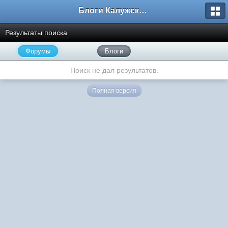
Блоги Калужского перекрестка
Результаты поиска
Форумы
Блоги
Поиск не дал результатов.
Полная версия