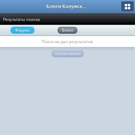
Блоги Калужского перекрестка
Результаты поиска
Форумы
Блоги
Поиск не дал результатов.
Полная версия