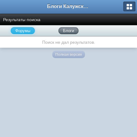
Блоги Калужского перекрестка
Результаты поиска
Форумы
Блоги
Поиск не дал результатов.
Полная версия