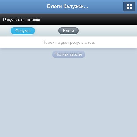
Блоги Калужского перекрестка
Результаты поиска
Форумы
Блоги
Поиск не дал результатов.
Полная версия