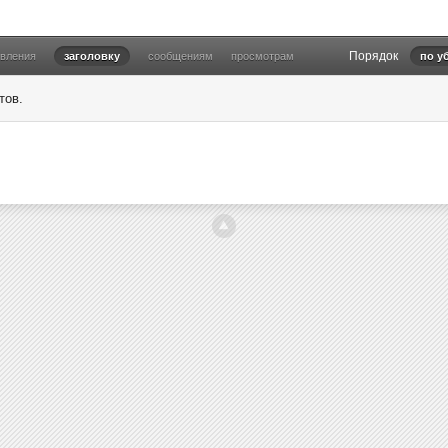
Порядок
овления
заголовку
сообщениям
просмотрам
по у
тов.