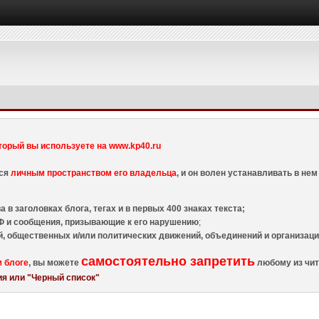
торый вы используете на www.kp40.ru
тся
личным пространством его владельца
, и он волен устанавливать в н
 в заголовках блога, тегах и в первых 400 знаках текста;
 и сообщения, призывающие к его нарушению
;
й, общественных и/или политических движений, объединений и организа
самостоятельно запретить
м блоге
, вы можете
любому из чит
я или "Черный список"