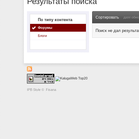
Результаты поиска
Сортировать
дате обн
По типу контента
Форумы
Поиск не дал результа
Блоги
IPB Style
©
Fisana