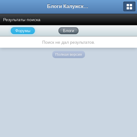
Блоги Калужского перекрестка
Результаты поиска
Форумы
Блоги
Поиск не дал результатов.
Полная версия