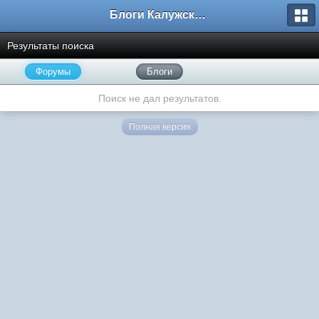
Блоги Калужского перекрестка
Результаты поиска
Форумы
Блоги
Поиск не дал результатов.
Полная версия