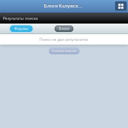
Блоги Калужского перекрестка
Результаты поиска
Форумы
Блоги
Поиск не дал результатов.
Полная версия