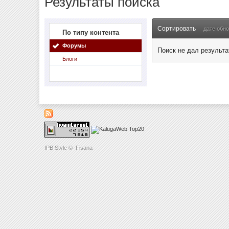
Результаты поиска
Сортировать
дате обн
По типу контента
Форумы
Поиск не дал результа
Блоги
IPB Style
©
Fisana