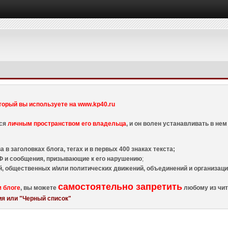
торый вы используете на www.kp40.ru
тся
личным пространством его владельца
, и он волен устанавливать в н
 в заголовках блога, тегах и в первых 400 знаках текста;
 и сообщения, призывающие к его нарушению
;
й, общественных и/или политических движений, объединений и организа
самостоятельно запретить
м блоге
, вы можете
любому из чит
я или "Черный список"