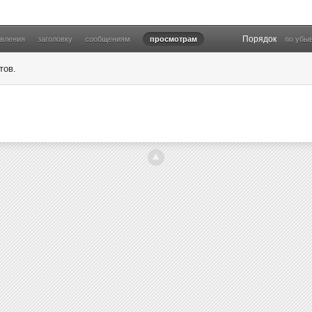
Порядок
овления
заголовку
сообщениям
просмотрам
по убы
тов.