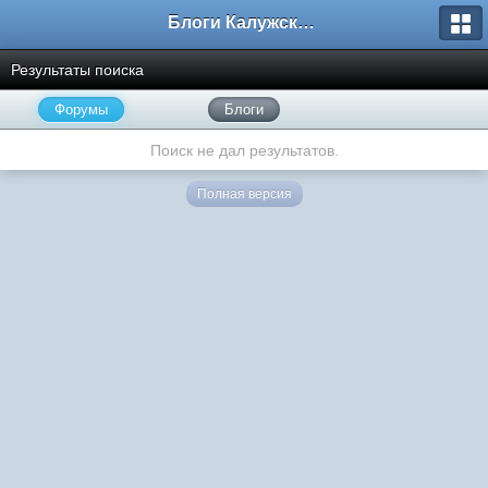
Блоги Калужского перекрестка
Результаты поиска
Форумы
Блоги
Поиск не дал результатов.
Полная версия