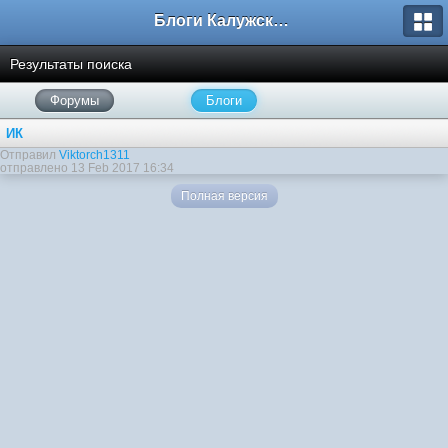
Блоги Калужского перекрестка
Результаты поиска
Форумы
Блоги
ИК
Отправил
Viktorch1311
отправлено 13 Feb 2017 16:34
Полная версия