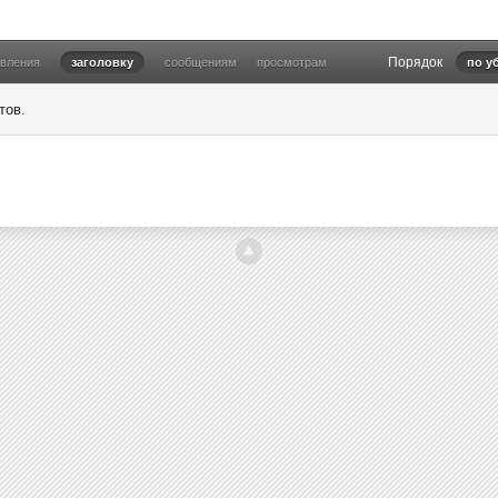
Порядок
овления
заголовку
сообщениям
просмотрам
по у
тов.