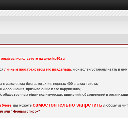
торый вы используете на www.kp40.ru
тся
личным пространством его владельца
, и он волен устанавливать в н
 в заголовках блога, тегах и в первых 400 знаках текста;
 и сообщения, призывающие к его нарушению
;
й, общественных и/или политических движений, объединений и организа
самостоятельно запретить
м блоге
, вы можете
любому из чит
я или "Черный список"