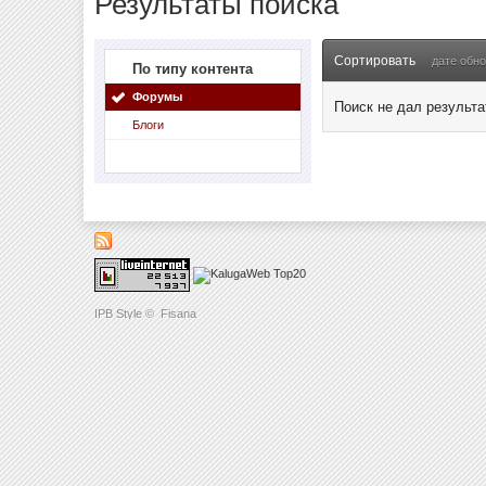
Результаты поиска
Сортировать
дате обн
По типу контента
Форумы
Поиск не дал результа
Блоги
IPB Style
©
Fisana