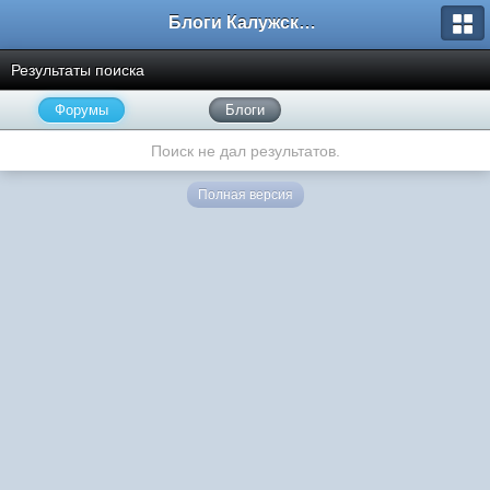
Блоги Калужского перекрестка
Результаты поиска
Форумы
Блоги
Поиск не дал результатов.
Полная версия