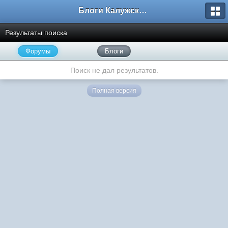
Блоги Калужского перекрестка
Результаты поиска
Форумы
Блоги
Поиск не дал результатов.
Полная версия