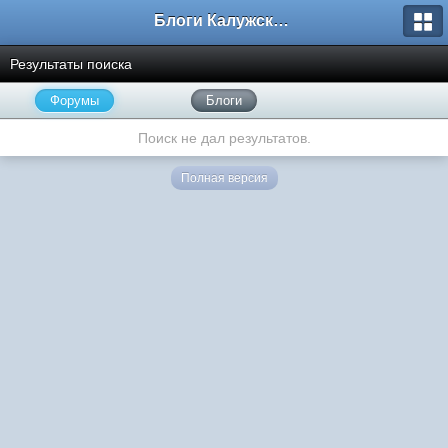
Блоги Калужского перекрестка
Результаты поиска
Форумы
Блоги
Поиск не дал результатов.
Полная версия