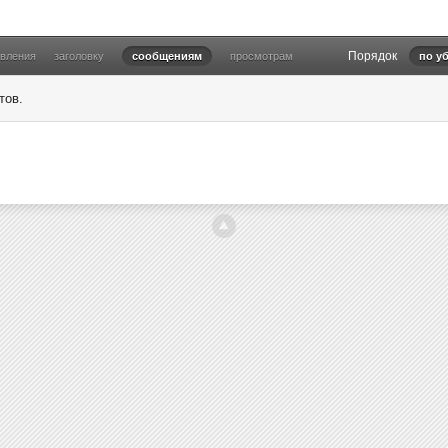
Порядок
овления
заголовку
сообщениям
просмотрам
по у
тов.