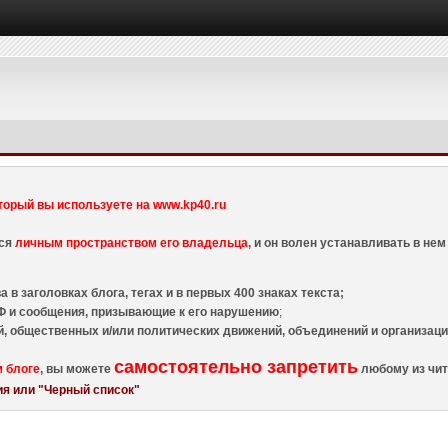
торый вы используете на www.kp40.ru
тся
личным пространством его владельца
, и он волен устанавливать в н
 в заголовках блога, тегах и в первых 400 знаках текста;
 и сообщения, призывающие к его нарушению
;
й, общественных и/или политических движений, объединений и организа
самостоятельно запретить
м блоге
, вы можете
любому из чит
я или "Черный список"