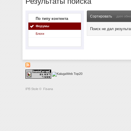
Результаты поиска
Сортировать
дате обн
По типу контента
Форумы
Поиск не дал результа
Блоги
IPB Style
©
Fisana