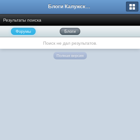
Блоги Калужского перекрестка
Результаты поиска
Форумы
Блоги
Поиск не дал результатов.
Полная версия