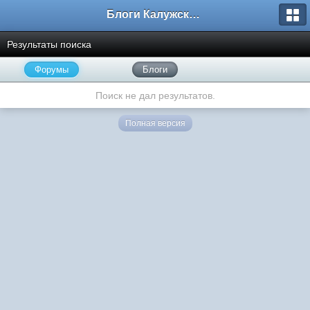
Блоги Калужского перекрестка
Результаты поиска
Форумы
Блоги
Поиск не дал результатов.
Полная версия