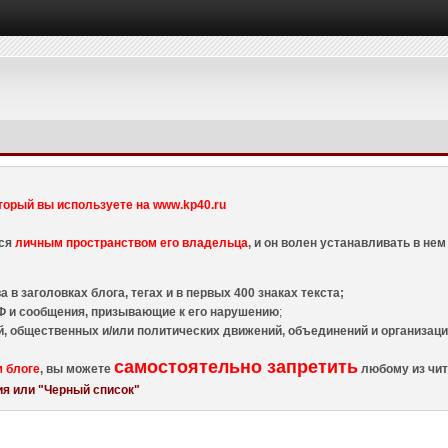
торый вы используете на www.kp40.ru
тся
личным пространством его владельца
, и он волен устанавливать в н
 в заголовках блога, тегах и в первых 400 знаках текста;
 и сообщения, призывающие к его нарушению
;
й, общественных и/или политических движений, объединений и организа
самостоятельно запретить
м блоге
, вы можете
любому из чит
я или "Черный список"