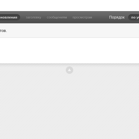
Порядок
бновления
заголовку
сообщениям
просмотрам
по 
тов.