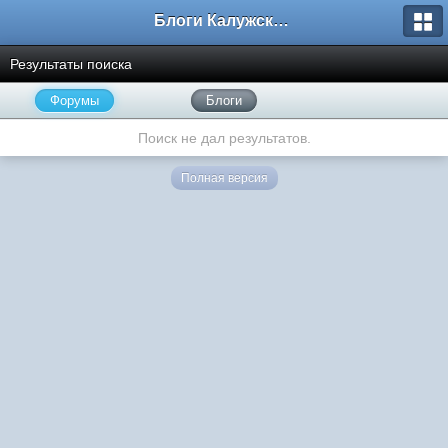
Блоги Калужского перекрестка
Результаты поиска
Форумы
Блоги
Поиск не дал результатов.
Полная версия