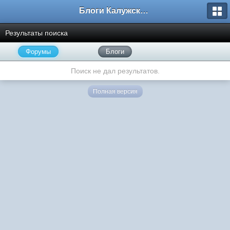
Блоги Калужского перекрестка
Результаты поиска
Форумы
Блоги
Поиск не дал результатов.
Полная версия