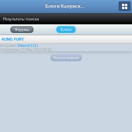
Блоги Калужского перекрестка
Результаты поиска
Форумы
Блоги
KUNG FURY
Отправил
Viktorch1311
отправлено 30 May 2015 05:53
Полная версия