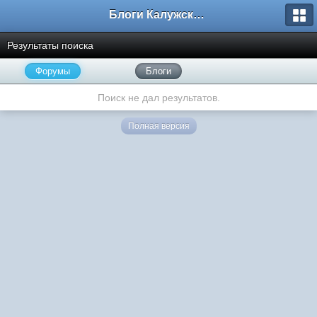
Блоги Калужского перекрестка
Результаты поиска
Форумы
Блоги
Поиск не дал результатов.
Полная версия