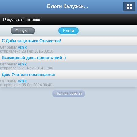
Блоги Калужского перекрестка
Результаты поиска
Форумы
Блоги
С Днём защитника Отечества!
Отправил
vzhik
отправлено 23 Feb 2015 08:10
Всемирный день приветствий :)
Отправил
vzhik
отправлено 21 Nov 2014 11:00
Дню Учителя посвящается
Отправил
vzhik
отправлено 05 Oct 2014 08:40
Полная версия