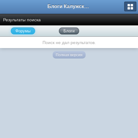
Блоги Калужского перекрестка
Результаты поиска
Форумы
Блоги
Поиск не дал результатов.
Полная версия