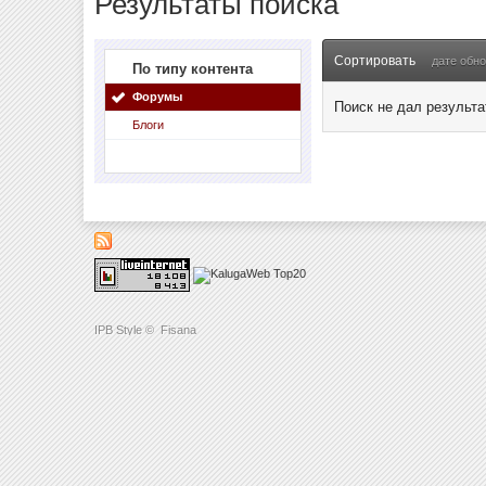
Результаты поиска
Сортировать
дате обн
По типу контента
Форумы
Поиск не дал результа
Блоги
IPB Style
©
Fisana