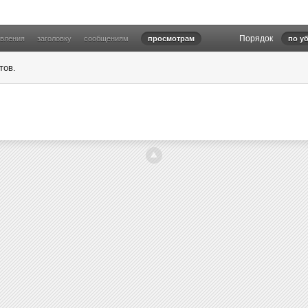
Порядок
овления
заголовку
сообщениям
просмотрам
по у
тов.