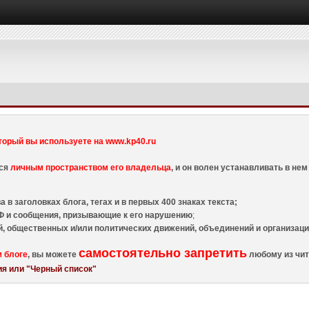
торый вы используете на www.kp40.ru
тся
личным пространством его владельца
, и он волен устанавливать в н
 в заголовках блога, тегах и в первых 400 знаках текста;
 и сообщения, призывающие к его нарушению
;
й, общественных и/или политических движений, объединений и организа
самостоятельно запретить
м блоге
, вы можете
любому из чит
я или "Черный список"