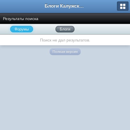
Блоги Калужского перекрестка
Результаты поиска
Форумы
Блоги
Поиск не дал результатов.
Полная версия