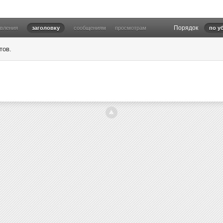
Порядок
овления
заголовку
сообщениям
просмотрам
по у
тов.