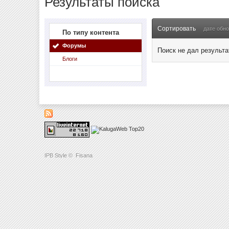
Результаты поиска
Сортировать
дате обн
По типу контента
Форумы
Поиск не дал результа
Блоги
IPB Style
©
Fisana