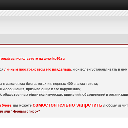
торый вы используете на www.kp40.ru
тся
личным пространством его владельца
, и он волен устанавливать в н
 в заголовках блога, тегах и в первых 400 знаках текста;
 и сообщения, призывающие к его нарушению
;
й, общественных и/или политических движений, объединений и организа
самостоятельно запретить
м блоге
, вы можете
любому из чит
я или "Черный список"