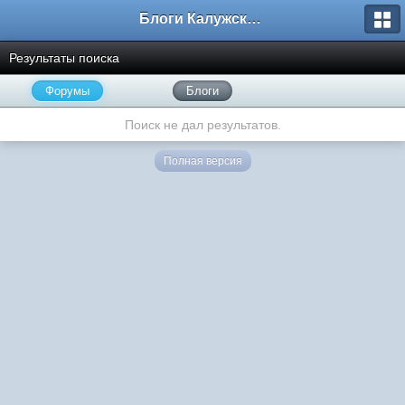
Блоги Калужского перекрестка
Результаты поиска
Форумы
Блоги
Поиск не дал результатов.
Полная версия