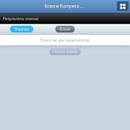
Блоги Калужского перекрестка
Результаты поиска
Форумы
Блоги
Поиск не дал результатов.
Полная версия