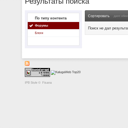
Результаты поиска
Сортировать
дате обн
По типу контента
Форумы
Поиск не дал результа
Блоги
IPB Style
©
Fisana