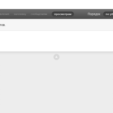
Порядок
овления
заголовку
сообщениям
просмотрам
по у
тов.