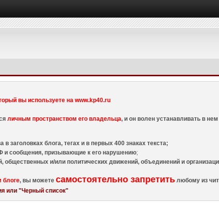
торый вы используете на www.kp40.ru
тся
личным пространством его владельца
, и он волен устанавливать в н
 в заголовках блога, тегах и в первых 400 знаках текста;
 и сообщения, призывающие к его нарушению
;
й, общественных и/или политических движений, объединений и организа
самостоятельно запретить
м блоге
, вы можете
любому из чит
я или "Черный список"