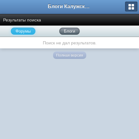
Блоги Калужского перекрестка
Результаты поиска
Форумы
Блоги
Поиск не дал результатов.
Полная версия