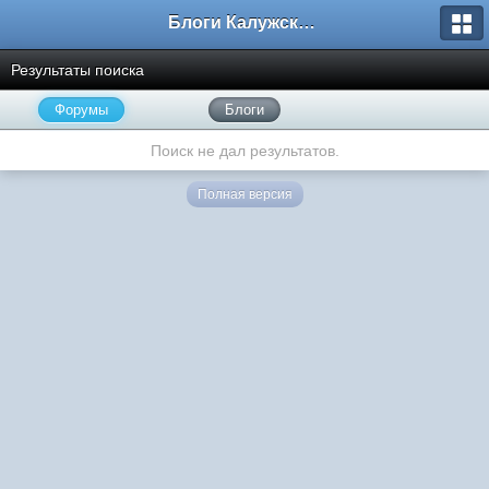
Блоги Калужского перекрестка
Результаты поиска
Форумы
Блоги
Поиск не дал результатов.
Полная версия