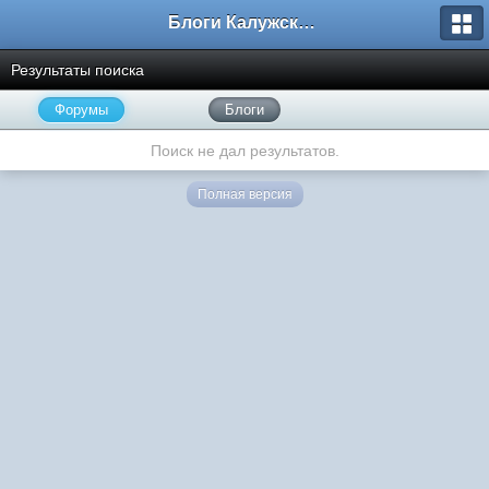
Блоги Калужского перекрестка
Результаты поиска
Форумы
Блоги
Поиск не дал результатов.
Полная версия