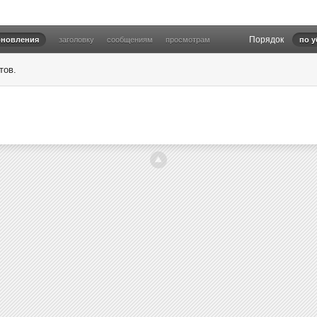
Порядок
бновления
заголовку
сообщениям
просмотрам
по 
тов.