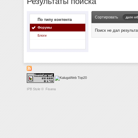
Результаты поиска
Сортировать
дате о
По типу контента
Форумы
Поиск не дал результа
Блоги
IPB Style
©
Fisana