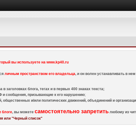
торый вы используете на www.kp40.ru
тся
личным пространством его владельца
, и он волен устанавливать в н
 в заголовках блога, тегах и в первых 400 знаках текста;
 и сообщения, призывающие к его нарушению
;
й, общественных и/или политических движений, объединений и организа
самостоятельно запретить
м блоге
, вы можете
любому из чит
я или "Черный список"