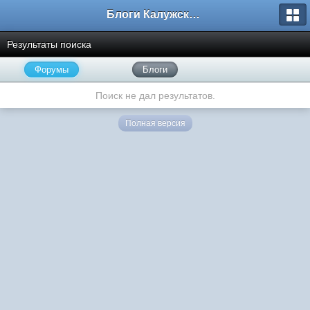
Блоги Калужского перекрестка
Результаты поиска
Форумы
Блоги
Поиск не дал результатов.
Полная версия