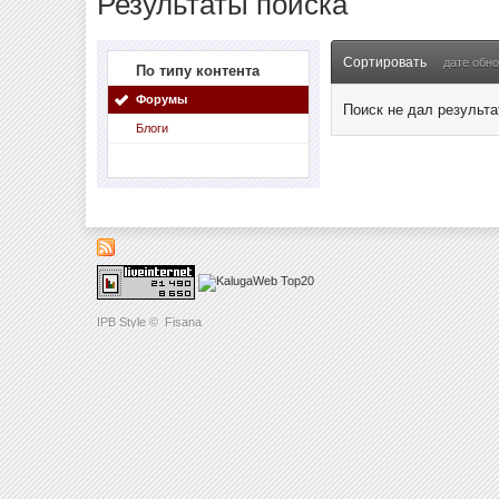
Результаты поиска
Сортировать
дате обн
По типу контента
Форумы
Поиск не дал результа
Блоги
IPB Style
©
Fisana