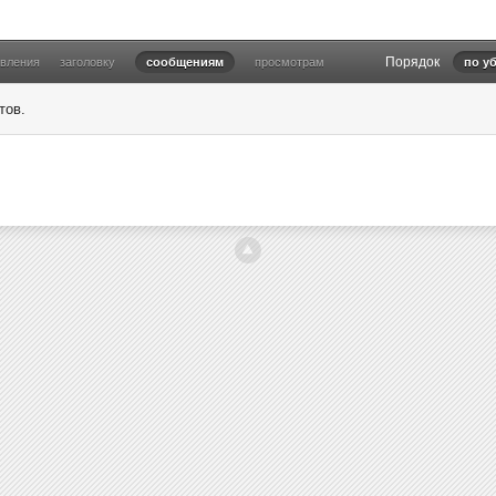
Порядок
овления
заголовку
сообщениям
просмотрам
по у
тов.