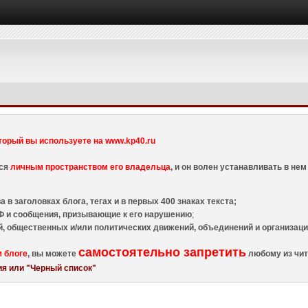
торый вы используете на www.kp40.ru
тся
личным пространством его владельца
, и он волен устанавливать в н
 в заголовках блога, тегах и в первых 400 знаках текста;
 и сообщения, призывающие к его нарушению
;
й, общественных и/или политических движений, объединений и организа
самостоятельно запретить
м блоге
, вы можете
любому из чит
я или "Черный список"