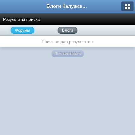
Блоги Калужского перекрестка
Результаты поиска
Форумы
Блоги
Поиск не дал результатов.
Полная версия