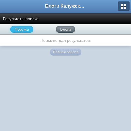
Блоги Калужского перекрестка
Результаты поиска
Форумы
Блоги
Поиск не дал результатов.
Полная версия