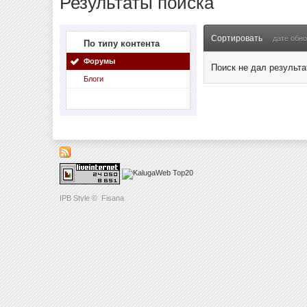
Результаты поиска
Сортировать
дате обн
По типу контента
Форумы
Поиск не дал результа
Блоги
IPB Style
©
Fisana