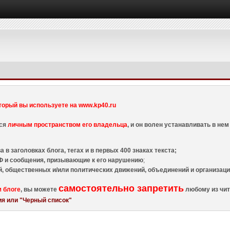
торый вы используете на www.kp40.ru
тся
личным пространством его владельца
, и он волен устанавливать в н
 в заголовках блога, тегах и в первых 400 знаках текста;
 и сообщения, призывающие к его нарушению
;
й, общественных и/или политических движений, объединений и организа
самостоятельно запретить
м блоге
, вы можете
любому из чит
я или "Черный список"