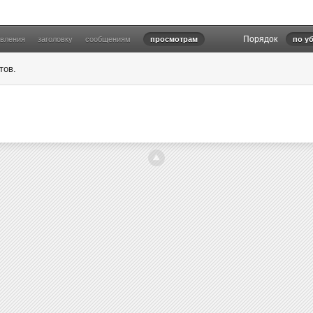
Порядок
овления
заголовку
сообщениям
просмотрам
по у
тов.