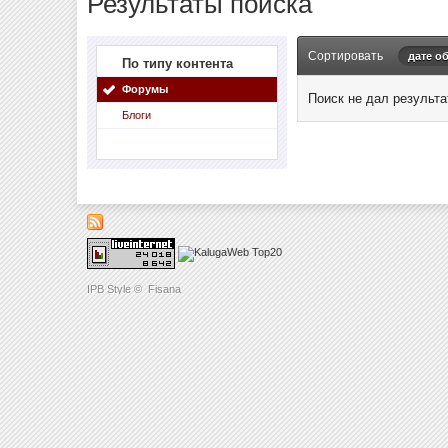
Результаты поиска
Сортировать
дате о
По типу контента
Форумы
Поиск не дал результа
Блоги
IPB Style
©
Fisana