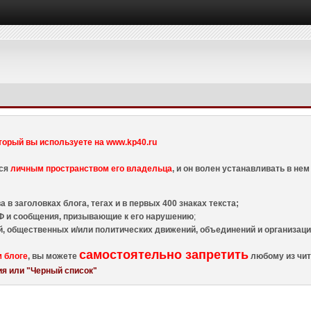
торый вы используете на www.kp40.ru
тся
личным пространством его владельца
, и он волен устанавливать в н
 в заголовках блога, тегах и в первых 400 знаках текста;
 и сообщения, призывающие к его нарушению
;
й, общественных и/или политических движений, объединений и организа
самостоятельно запретить
м блоге
, вы можете
любому из чит
я или "Черный список"