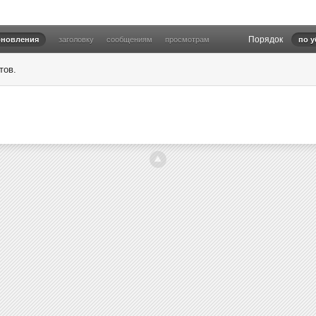
Порядок
бновления
заголовку
сообщениям
просмотрам
по 
тов.