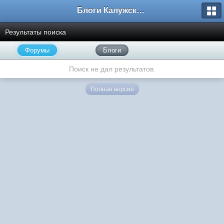
Блоги Калужского перекрестка
Результаты поиска
Форумы
Блоги
Поиск не дал результатов.
Полная версия