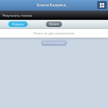
Блоги Калужского перекрестка
Результаты поиска
Форумы
Блоги
Поиск не дал результатов.
Полная версия